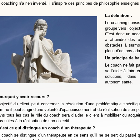
 coaching n’a rien inventé, il s’inspire des principes de philosophie enseigné
La définition :
Le coaching consi
groupe vers l’object
C’est donc un acc
à atteindre des ob
obstacles à surmon
plans d’actions ada
Un principe de ba
Le coach ne fait pa
va l’aider à faire
solutions, dan
autonomisante.
ourquoi y avoir recours ?
objectif du client peut concerner la résolution d’une problématique spécifiqu
mme il peut s’agir d’une volonté d‘épanouissement et de réalisation de son po
ns tous les cas le rôle du coach sera d’aider le client à mobiliser ou acquér
us utiles à la réalisation de son objectif.
’est ce qui distingue un coach d’un thérapeute ?
 coach se distingue d’un thérapeute en ce sens qu’il ne se sert du passé 