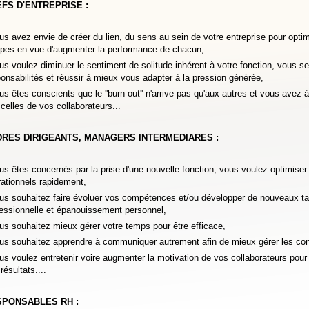
FS D'ENTREPRISE :
us avez envie de créer du lien, du sens au sein de votre entreprise pour opti
ipes en vue d'augmenter la performance de chacun,
us voulez diminuer le sentiment de solitude inhérent à votre fonction, vous s
onsabilités et réussir à mieux vous adapter à la pression générée,
us êtes conscients que le ''burn out'' n'arrive pas qu'aux autres et vous avez
celles de vos collaborateurs...
RES DIRIGEANTS, MANAGERS INTERMEDIARES :
us êtes concernés par la prise d'une nouvelle fonction, vous voulez optimiser c
ationnels rapidement,
us souhaitez faire évoluer vos compétences et/ou développer de nouveaux talen
fessionnelle et épanouissement personnel,
us souhaitez mieux gérer votre temps pour être efficace,
us souhaitez apprendre à communiquer autrement afin de mieux gérer les conf
us voulez entretenir voire augmenter la motivation de vos collaborateurs pour
résultats....
SPONSABLES RH :