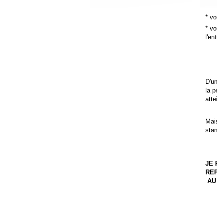
* vo
* vo
l'en
D'un
la p
atte
Mai
sta
JE
REP
AU 