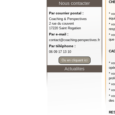
CHE
Nous contacter
Par courrier postal :
* vo
équ
Coaching & Perspectives
2 rue du couvent
* vo
17220 Saint Rogatien
resp
Par e-mail :
* vo
que 
contact@coaching-perspectives.fr
Par téléphone :
CAD
06 09 17 13 10
Ou en cliquant ici
* vo
opér
Actualites
* vo
pro
* vo
* vo
* vo
des 
RE