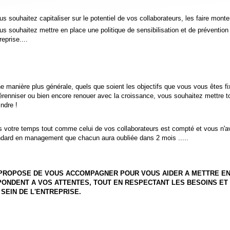
us souhaitez capitaliser sur le potentiel de vos collaborateurs, les faire mon
us souhaitez mettre en place une politique de sensibilisation et de préventio
treprise....
e manière plus générale, quels que soient les objectifs que vous vous êtes fixé
érenniser ou bien encore renouer avec la croissance, vous souhaitez mettre t
indre !
s votre temps tout comme celui de vos collaborateurs est compté et vous n'a
ndard en management que chacun aura oubliée dans 2 mois .....
 PROPOSE DE VOUS ACCOMPAGNER POUR VOUS AIDER A METTRE EN
ONDENT A VOS ATTENTES, TOUT EN RESPECTANT LES BESOINS ET
SEIN DE L'ENTREPRISE.